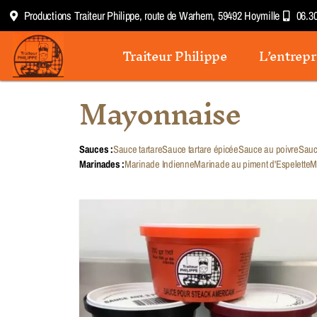
Productions Traiteur Philippe, route de Warhem, 59492 Hoymille
06.3
Traiteur Philippe
L’entrepr
Mayonnaise
Sauces :
Sauce tartare
Sauce tartare épicée
Sauce au poivre
Sauc
Marinades :
Marinade Indienne
Marinade au piment d'Espelette
M