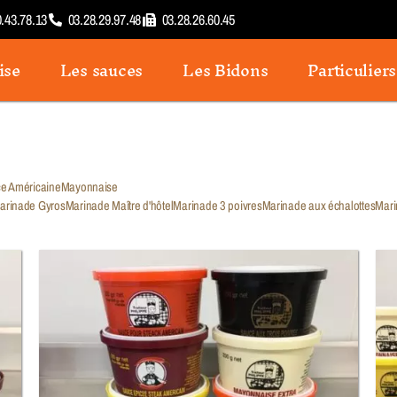
0.43.78.13
03.28.29.97.48
03.28.26.60.45
ise
Les sauces
Les Bidons
Particuliers
e Américaine
Mayonnaise
arinade Gyros
Marinade Maître d'hôtel
Marinade 3 poivres
Marinade aux échalottes
Mari