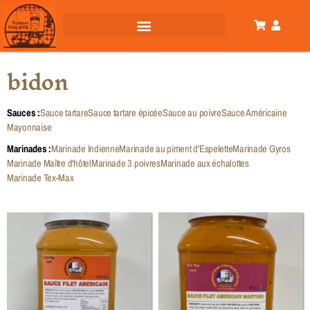
bidon
Sauces :
Sauce tartare
Sauce tartare épicée
Sauce au poivre
Sauce Américaine
Mayonnaise
Marinades :
Marinade Indienne
Marinade au piment d'Espelette
Marinade Gyros
Marinade Maître d'hôtel
Marinade 3 poivres
Marinade aux échalottes
Marinade Tex-Max