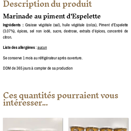
Description du produit
Marinade au piment d'Espelette
Ingrédients :
Graisse végétale (sal), huile végétale (colza), Piment d’Espelette
(3.07%), épices, sel non iodé, sucre, dextrose, extraits d’épices, concentré de
citron.
Liste des allergènes
:
aucun
Se conserve 1 mois au réfrigérateur après ouverture.
DDM de 365 jours à compter de sa production
Ces quantités pourraient vous
intéresser...