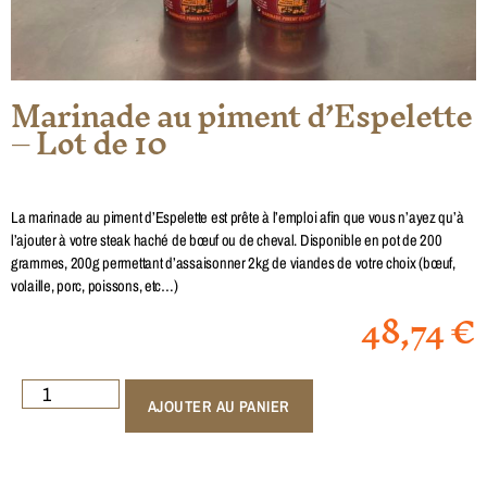
Marinade au piment d’Espelette
– Lot de 10
La marinade au piment d’Espelette est prête à l’emploi afin que vous n’ayez qu’à
l’ajouter à votre steak haché de bœuf ou de cheval. Disponible en pot de 200
grammes, 200g permettant d’assaisonner 2kg de viandes de votre choix (bœuf,
volaille, porc, poissons, etc…)
48,74
€
AJOUTER AU PANIER